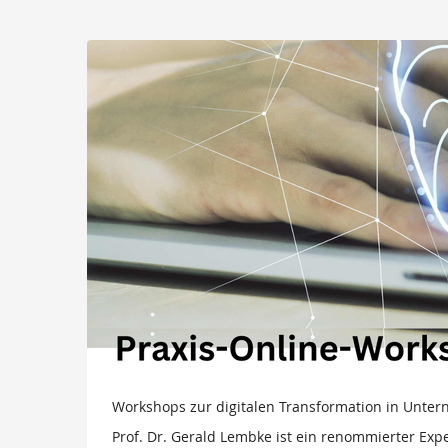
Zum
Haupt-
Workshops
Inhalt
springen
zur
digitalen
Transformation
in
Unternehmen
–
Prof.
Dr.
Gerald
Workshops zur digitalen Transformation in Unter
Prof. Dr. Gerald Lembke ist ein renommierter Expe