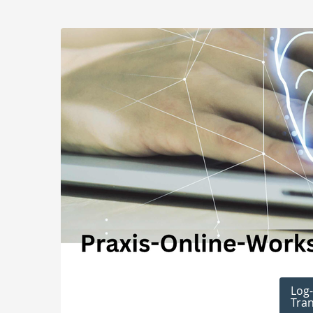
Zum
Haupt-
Workshops
Inhalt
springen
zur
digitalen
Transformation
in
Unternehmen
–
Prof.
Dr.
Gerald
Log-
Tran