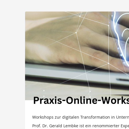
Zum
Haupt-
Workshops
Inhalt
springen
zur
digitalen
Transformation
in
Unternehmen
–
Prof.
Dr.
Gerald
Workshops zur digitalen Transformation in Unter
Prof. Dr. Gerald Lembke ist ein renommierter Expe