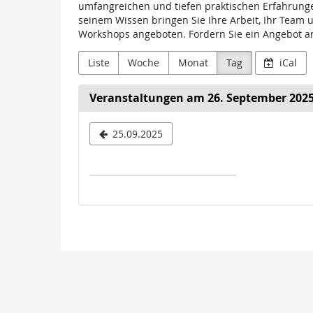
Lembke
umfangreichen und tiefen praktischen Erfahrungen
seinem Wissen bringen Sie Ihre Arbeit, Ihr Team
Workshops angeboten. Fordern Sie ein Angebot an 
Liste
Woche
Monat
Tag
iCal
Veranstaltungen am 26. September 202
Datum
25.09.2025
zur
Anzeige
auswähle