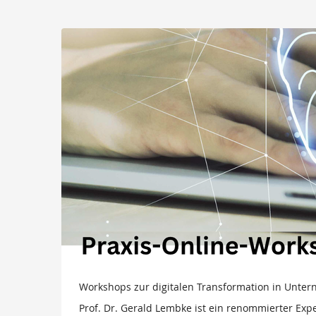
Zum
Haupt-
Workshops
Inhalt
springen
zur
digitalen
Transformation
in
Unternehmen
–
Prof.
Dr.
Gerald
Workshops zur digitalen Transformation in Unter
Prof. Dr. Gerald Lembke ist ein renommierter Expe